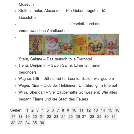
Museum
Steffensmeier, Alexander – Ein Geburtstagsfest für
Lieselotte
Lieselotte und der
verschwundene Apfelkuchen
Stehr, Sabine – Das tierisch tolle Tierhotel
Tienti, Benjamin – Salon Salmi: Einer ist immer
besonders
Wagner, Lilli – Bühne frei für Leonie: Ballett war gestern
Weger, Nina – Club der Heldinnen: Entführung im Internat
Winn, Sheridan – Vier zauberhafte Schwestern: Wie alles
begann Flame und die Stadt des Feuers
Seiten:
1
2
3
4
5
6
7
8
9
10
11
12
13
14
15
16
17
18
19
20
21
22
23
24
25
26
27
28
29
30
31
32
33
34
35
36