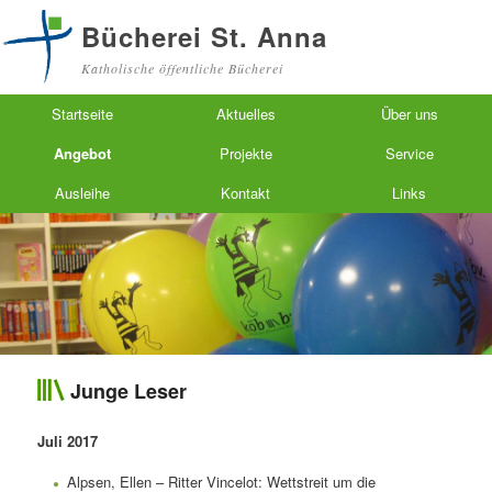
Bücherei St. Anna
Katholische öffentliche Bücherei
Hauptmenü
Zum primären Inhalt springen
Zum sekundären Inhalt springen
Startseite
Aktuelles
Über uns
Angebot
Projekte
Service
Ausleihe
Kontakt
Links
Junge Leser
Juli 2017
Alpsen, Ellen – Ritter Vincelot: Wettstreit um die