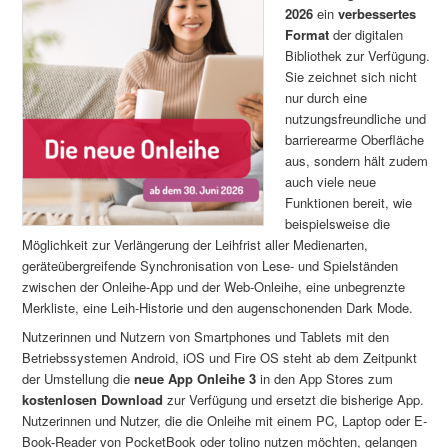
2026
ein
verbessertes
Format
der digitalen
Bibliothek zur Verfügung.
Sie zeichnet sich nicht
nur durch eine
nutzungsfreundliche und
barrierearme Oberfläche
aus, sondern hält zudem
auch viele neue
Funktionen bereit, wie
beispielsweise die
Möglichkeit zur Verlängerung der Leihfrist aller Medienarten,
geräteübergreifende Synchronisation von Lese- und Spielständen
zwischen der Onleihe-App und der Web-Onleihe, eine unbegrenzte
Merkliste, eine Leih-Historie und den augenschonenden Dark Mode.
Nutzerinnen und Nutzern von Smartphones und Tablets mit den
Betriebssystemen Android, iOS und Fire OS steht ab dem Zeitpunkt
der Umstellung die
neue App Onleihe
3
in den App Stores zum
kostenlosen Download
zur Verfügung und ersetzt die bisherige App.
Nutzerinnen und Nutzer, die die Onleihe mit einem PC, Laptop oder E-
Book-Reader von PocketBook oder tolino nutzen möchten, gelangen