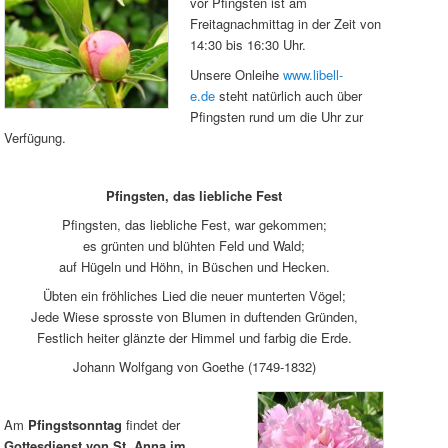
vor Pfingsten ist am
Freitagnachmittag in der Zeit von
14:30 bis 16:30 Uhr.
Unsere Onleihe
www.libell-
e.de
steht natürlich auch über
Pfingsten rund um die Uhr zur
Verfügung.
Pfingsten, das liebliche Fest
Pfingsten, das liebliche Fest, war gekommen;
es grünten und blühten Feld und Wald;
auf Hügeln und Höhn, in Büschen und Hecken.
Übten ein fröhliches Lied die neuer munterten Vögel;
Jede Wiese sprosste von Blumen in duftenden Gründen,
Festlich heiter glänzte der Himmel und farbig die Erde.
Johann Wolfgang von Goethe (1749-1832)
Am
Pfingstsonntag
findet der
Gottesdienst von St. Anna im