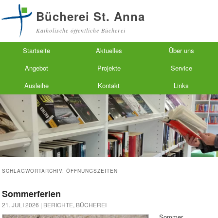
Bücherei St. Anna
Katholische öffentliche Bücherei
Hauptmenü
Zum primären Inhalt springen
Zum sekundären Inhalt springen
Startseite
Aktuelles
Über uns
Angebot
Projekte
Service
Ausleihe
Kontakt
Links
SCHLAGWORTARCHIV:
ÖFFNUNGSZEITEN
Sommerferien
21. JULI 2026 |
BERICHTE
,
BÜCHEREI
Sommer,