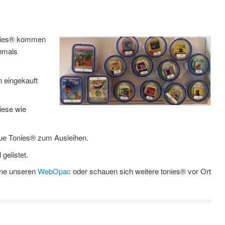
Tonies® kommen
chmals
 eingekauft
diese wie
ue Tonies® zum Ausleihen.
gelistet.
rne unseren
WebOpac
oder schauen sich weitere tonies® vor Ort