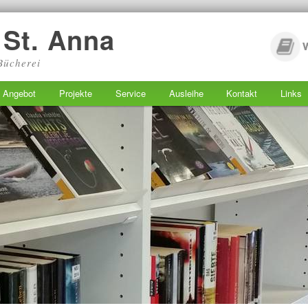
 St. Anna
 Bücherei
Angebot
Projekte
Service
Ausleihe
Kontakt
Links