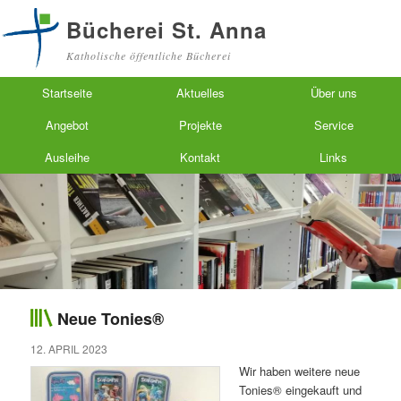
Bücherei St. Anna
Katholische öffentliche Bücherei
Hauptmenü
Zum primären Inhalt springen
Zum sekundären Inhalt springen
Startseite
Aktuelles
Über uns
Angebot
Projekte
Service
Ausleihe
Kontakt
Links
Neue Tonies®
12. APRIL 2023
Wir haben weitere neue
Tonies® eingekauft und