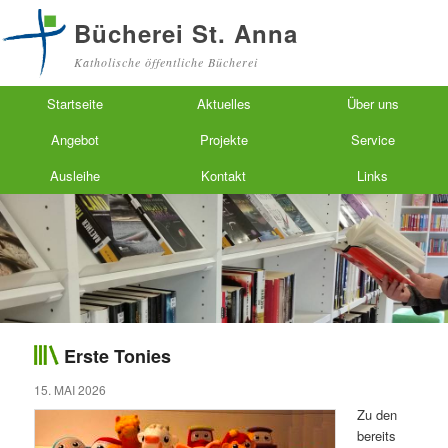
Bücherei St. Anna
Katholische öffentliche Bücherei
Hauptmenü
Zum primären Inhalt springen
Zum sekundären Inhalt springen
Startseite
Aktuelles
Über uns
Angebot
Projekte
Service
Ausleihe
Kontakt
Links
Erste Tonies
15. MAI 2026
Zu den
bereits