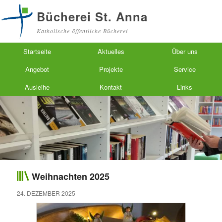
Bücherei St. Anna
Katholische öffentliche Bücherei
Hauptmenü
Zum primären Inhalt springen
Zum sekundären Inhalt springen
Startseite
Aktuelles
Über uns
Angebot
Projekte
Service
Ausleihe
Kontakt
Links
Weihnachten 2025
24. DEZEMBER 2025